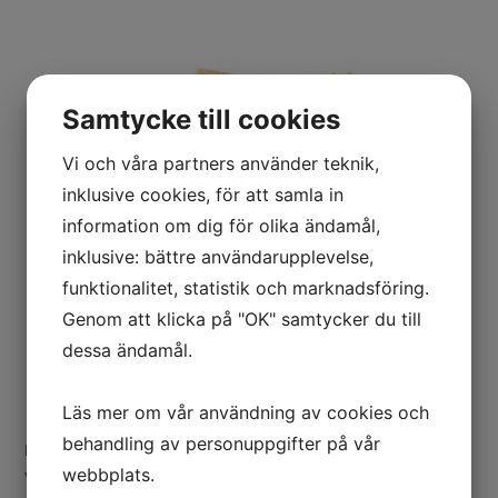
Samtycke till cookies
Vi och våra partners använder teknik,
inklusive cookies, för att samla in
information om dig för olika ändamål,
inklusive: bättre användarupplevelse,
funktionalitet, statistik och marknadsföring.
Genom att klicka på "OK" samtycker du till
dessa ändamål.
Hemstädning
Läs mer om vår användning av cookies och
behandling av personuppgifter på vår
Hemstädning är den mest efterfrågade tjänsten.
webbplats.
Välstädat Städservice arbetar brett i Karlskrona /