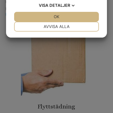
Blekinge och vår arbetsplats är i dagsläget 330
VISA
DETALJER
privathem och ett 30-tal kontor & butikstädningar.
Läs mer »
JA
NEJ
OK
JA
NEJ
NÖDVÄNDIG
INSTÄLLNINGAR
AVVISA ALLA
JA
NEJ
JA
NEJ
MARKNADSFÖRING
STATISTIK
Flyttstädning