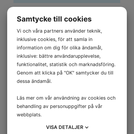
Jag är intresserad av
Samtycke till cookies
Hem/Kontorsstädning
Flyttstädning
Vi och våra partners använder teknik,
Storstädning
inklusive cookies, för att samla in
Fönsterputs
information om dig för olika ändamål,
Bygg/renoveringsstäd
inklusive: bättre användarupplevelse,
Övrigt, beskriv i meddelande
funktionalitet, statistik och marknadsföring.
Genom att klicka på "OK" samtycker du till
dessa ändamål.
Läs mer om vår användning av cookies och
behandling av personuppgifter på vår
Typ av bostad
webbplats.
Villa
VISA
DETALJER
Lägenhet