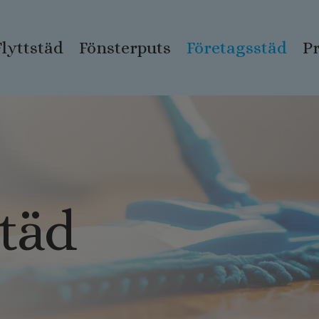
Flyttstäd
Fönsterputs
Företagsstäd
Pr
städ