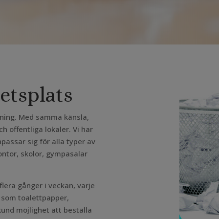
betsplats
dning. Med samma känsla,
h offentliga lokaler. Vi har
assar sig för alla typer av
kontor, skolor, gympasalar
flera gånger i veckan, varje
 som toalettpapper,
und möjlighet att beställa