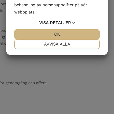
och vitvaror
behandling av personuppgifter på vår
akel
webbplats.
VISA
DETALJER
pis och kakel
JA
NEJ
OK
JA
NEJ
igt
NÖDVÄNDIG
INSTÄLLNINGAR
öksfläkt
AVVISA ALLA
JA
NEJ
JA
NEJ
MARKNADSFÖRING
STATISTIK
 för genomgång och offert.