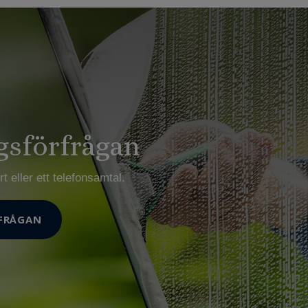
gsförfrågan
t eller ett telefonsamtal.
FRÅGAN